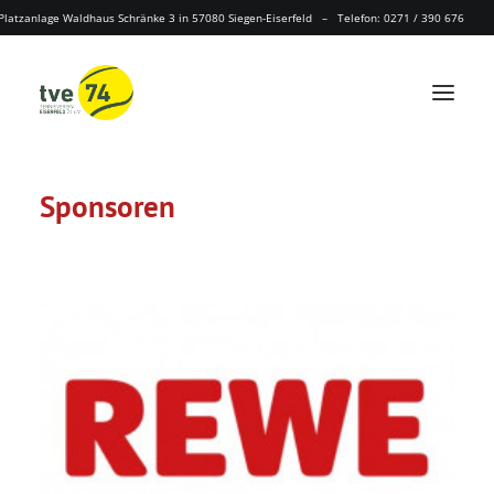
Platzanlage Waldhaus Schränke 3 in 57080 Siegen-Eiserfeld – Telefon: 0271 / 390 676
Sponsoren