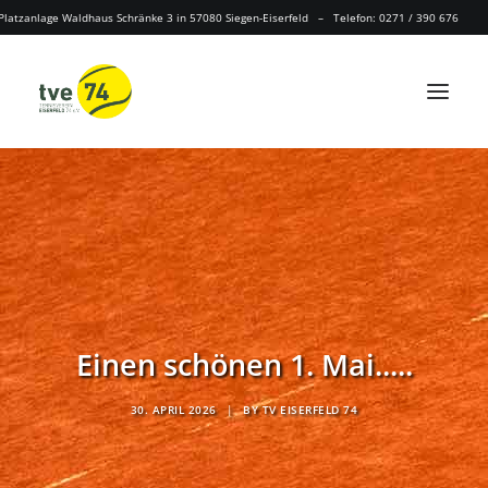
Platzanlage Waldhaus Schränke 3 in 57080 Siegen-Eiserfeld – Telefon: 0271 / 390 676
Einen schönen 1. Mai.....
30. APRIL 2026
|
BY
TV EISERFELD 74