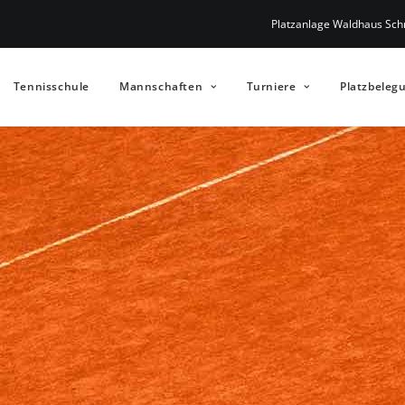
Platzanlage Waldhaus Schr
Tennisschule
Mannschaften
Turniere
Platzbeleg