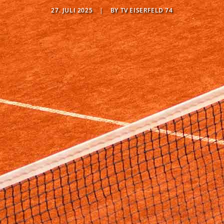
27. JULI 2025
|
BY
TV EISERFELD 74