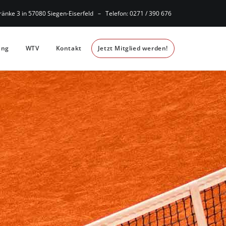
änke 3 in 57080 Siegen-Eiserfeld – Telefon: 0271 / 390 676
ung
WTV
Kontakt
Jetzt Mitglied werden!