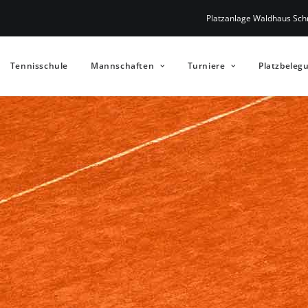
Platzanlage Waldhaus Schr
Tennisschule
Mannschaften
Turniere
Platzbeleg