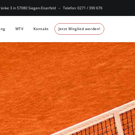
änke 3 in 57080 Siegen-Eiserfeld – Telefon: 0271 / 390 676
ung
WTV
Kontakt
Jetzt Mitglied werden!