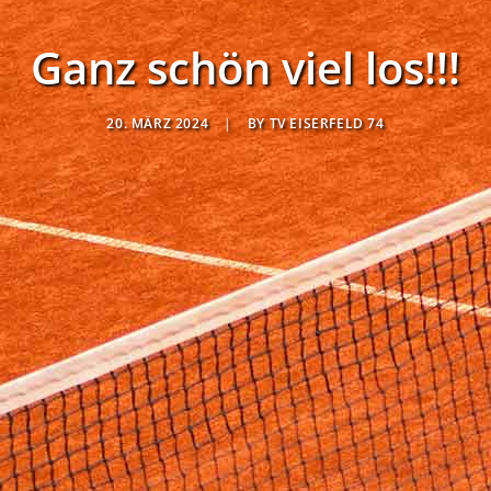
Ganz schön viel los!!!
20. MÄRZ 2024
|
BY
TV EISERFELD 74